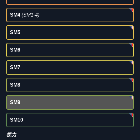
SM4
(SM1-4)
SM5
SM6
SM7
SM8
SM9
SM10
视力