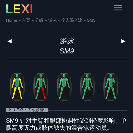
Skip
Main
to
content
Menu
Home
主页
分级
游泳
个人混合泳
SM9
◄
游泳
►
SM9
LEXI：工作原理
SM9 针对手臂和腿部协调性受到轻度影响、单
腿高度无力或肢体缺失的混合泳运动员。