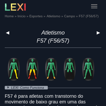
Skip
Main
to
content
Menu
Home
Início
Esportes
Atletismo
Campo
F57 (F56/57)
◄
Atletismo
►
F57 (F56/57)
LEXI: Como Funciona
F57 é para atletas com transtorno do
movimento de baixo grau em uma das