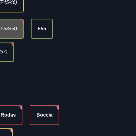
(F45/46)
(F53/54)
F55
/57)
e Rodas
Boccia