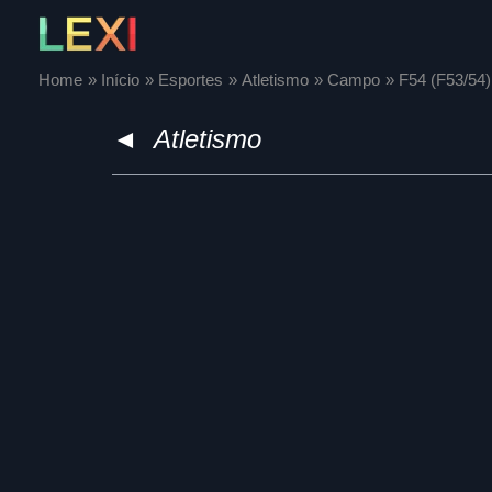
Skip
to
content
Home
Início
Esportes
Atletismo
Campo
F54 (F53/54)
◄
Atletismo