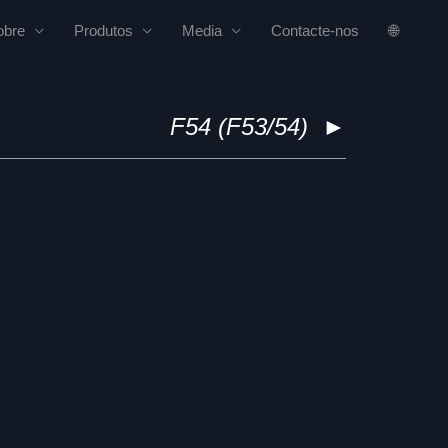
obre
Produtos
Media
Contacte-nos
🌐
F54 (F53/54)
►