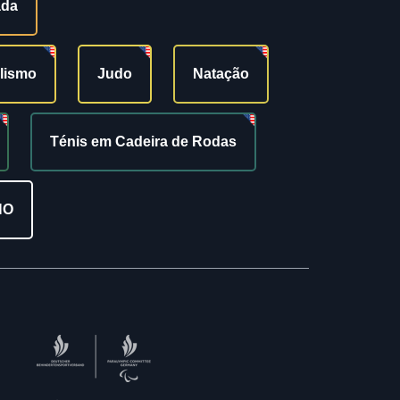
ada
ilismo
Judo
Natação
Ténis em Cadeira de Rodas
NO