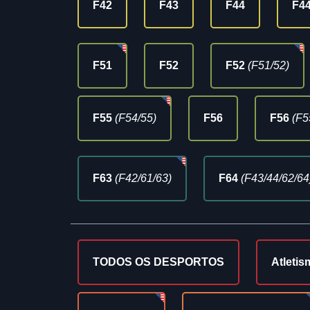
F42
F43
F44
F4
F51
F52
F52
(F51/52)
F55
(F54/55)
F56
F56
(F5
F63
(F42/61/63)
F64
(F43/44/62/64
TODOS OS DESPORTOS
Atletis