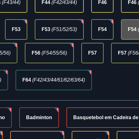
4
(F43/44)
F44
(F42/43/44)
F46
F46
F53
F53
(F51/52/53)
F54
F54
5/56)
F56
(F54/55/56)
F57
F57
(F56
)
F64
(F42/43/44/61/62/63/64)
mo
Badminton
Basquetebol em Cadeira d