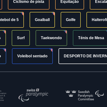
Ciclismo de pista
Equitação
Escal
tebol de 5
Goalball
Golfe
Halterof
s
Surf
Taekwondo
Ténis de Mesa
o
Voleibol sentado
DESPORTO DE INVER