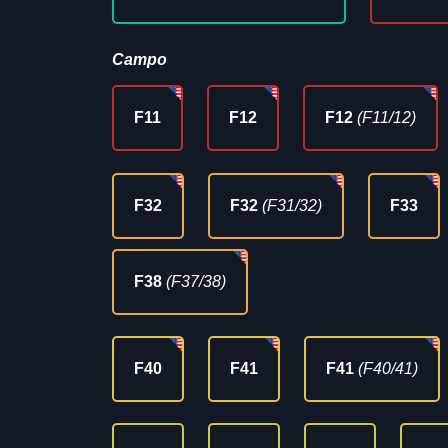
Campo
F11
F12
F12
(F11/12)
F32
F32
(F31/32)
F33
F38
(F37/38)
F40
F41
F41
(F40/41)