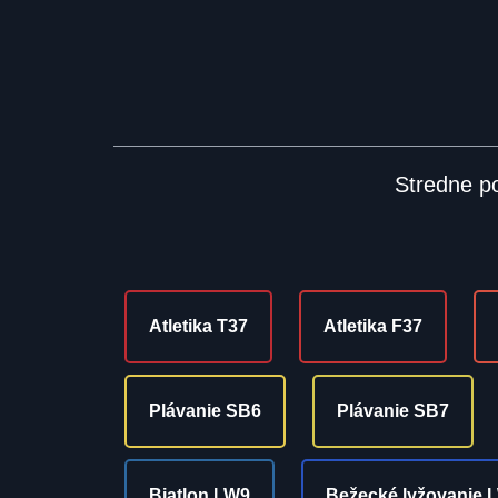
Stredne po
Atletika T37
Atletika F37
Plávanie SB6
Plávanie SB7
Biatlon LW9
Bežecké lyžovanie 