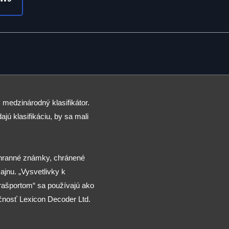
 medzinárodný klasifikátor.
ajú klasifikáciu, by sa mali
chranné známky, chránené
jnu. „Vysvetlivky k
arašportom“ sa používajú ako
čnosť Lexicon Decoder Ltd.