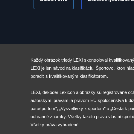
Každý obrázok triedy LEXI skontroloval kvalifikovaný
LEXI je len návod na klasifikáciu. Športovci, ktorí hľad
poradiť s kvalifikovaným klasifikátorom.
LEXI, dekodér Lexicon a obrázky sú registrované o
autorskými právami a právom EÚ spoločenstva k diza
parašportom“, „Vysvetlivky k športom“ a „Cesta k p
ochranné známky. Všetky takéto práva vlastní spolo
Všetky práva vyhradené.