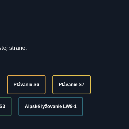
tej strane.
Plávanie S6
Plávanie S7
TS3
Alpské lyžovanie LW9-1