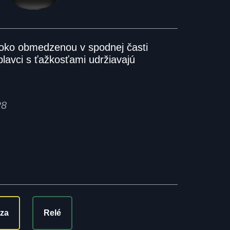
ysoko obmedzenou v spodnej časti
plavci s ťažkosťami udržiavajú
28
dza
Relé