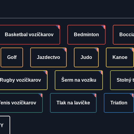
Basketbal vozíčkarov
Bedminton
Bocci
Golf
Jazdectvo
Judo
Kanoe
Rugby vozíčkarov
Šerm na vozíku
Stolný 
Tenis vozíčkarov
Tlak na lavičke
Triatlon
TY