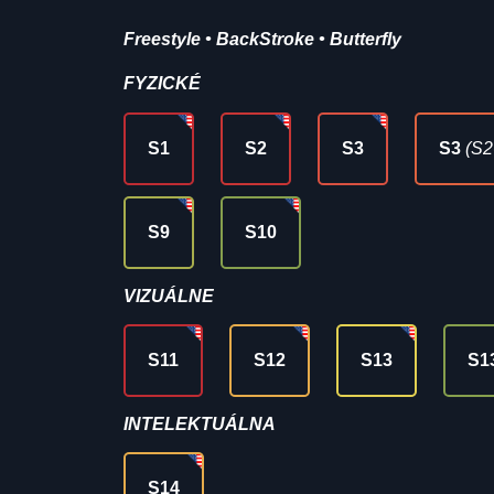
Freestyle • BackStroke • Butterfly
FYZICKÉ
S1
S2
S3
S3
(S2
S9
S10
VIZUÁLNE
S11
S12
S13
S1
INTELEKTUÁLNA
S14