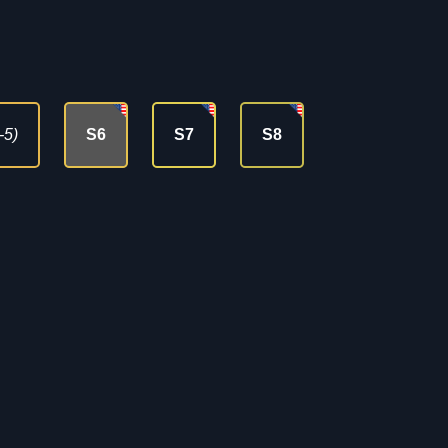
-5)
S6
S7
S8