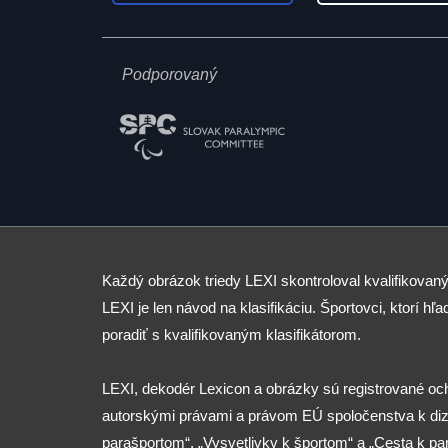
Podporovaný
Každý obrázok triedy LEXI skontroloval kvalifikovaný
LEXI je len návod na klasifikáciu. Športovci, ktorí hľad
poradiť s kvalifikovaným klasifikátorom.
LEXI, dekodér Lexicon a obrázky sú registrované o
autorskými právami a právom EÚ spoločenstva k diza
parašportom“, „Vysvetlivky k športom“ a „Cesta k p