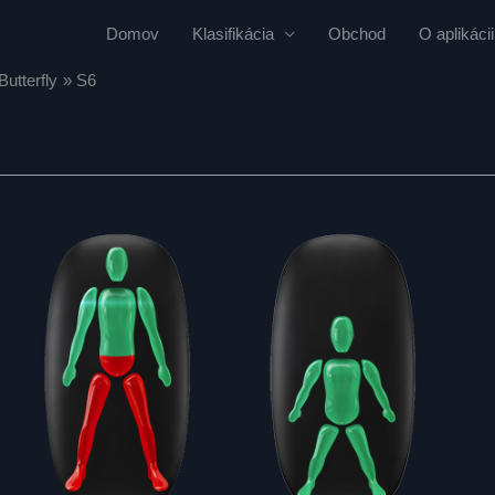
Domov
Klasifikácia
Obchod
O aplikácii
Butterfly
S6