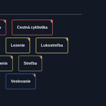
a
Cestná cyklistika
Lezenie
Lukostreľba
tenis
Streľba
Veslovanie