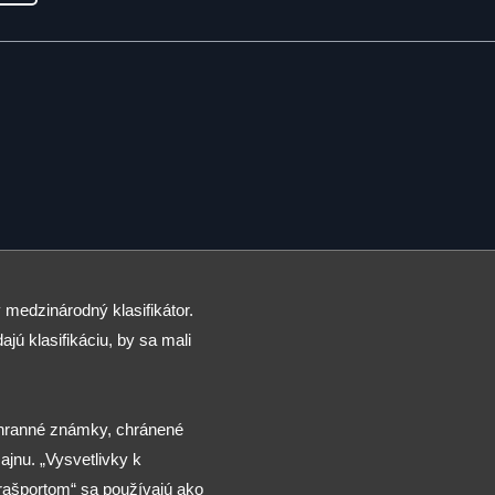
 medzinárodný klasifikátor.
ajú klasifikáciu, by sa mali
chranné známky, chránené
jnu. „Vysvetlivky k
arašportom“ sa používajú ako