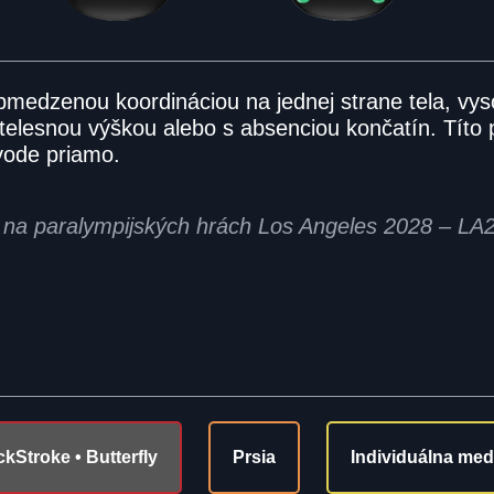
obmedzenou koordináciou na jednej strane tela, v
telesnou výškou alebo s absenciou končatín. Títo 
 vode priamo.
na na paralympijských hrách Los Angeles 2028 – LA
ckStroke • Butterfly
Prsia
Individuálna me