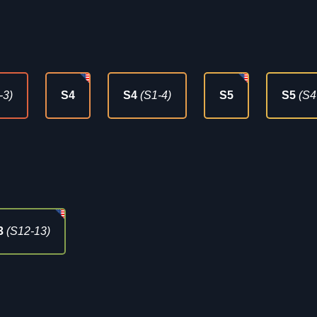
-3)
S4
S4
(S1-4)
S5
S5
(S4
3
(S12-13)