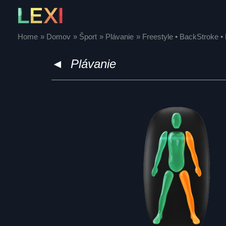
Skip
to
content
Home
Domov
Šport
Plávanie
Freestyle • BackStroke • 
◄
Plávanie