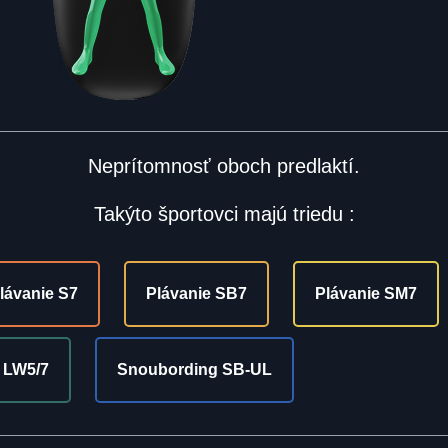
Neprítomnosť oboch predlaktí.
Takýto športovci majú triedu :
lávanie S7
Plávanie SB7
Plávanie SM7
 LW5/7
Snoubording SB-UL