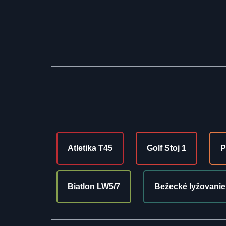
Atletika T45
Golf Stoj 1
P
Biatlon LW5/7
Bežecké lyžovanie