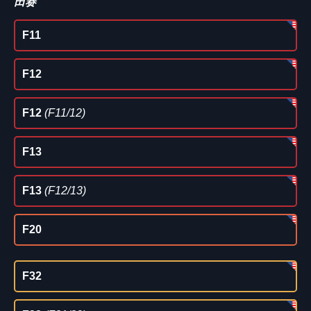
田赛
F11
F12
F12
(F11/12)
F13
F13
(F12/13)
F20
F32