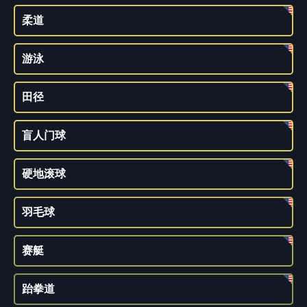
柔道
游泳
田径
盲人门球
硬地滚球
羽毛球
赛艇
跆拳道