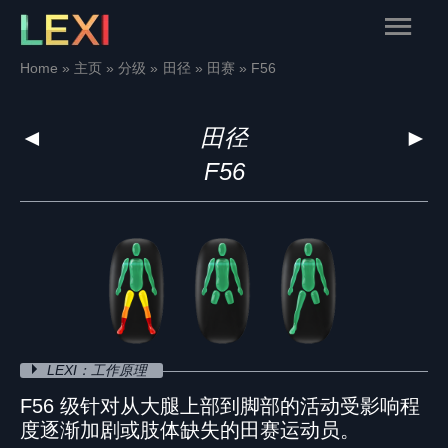
Skip
Main
to
content
Menu
Home
主页
分级
田径
田赛
F56
◄
田径
►
F56
LEXI：工作原理
F56 级针对从大腿上部到脚部的活动受影响程
度逐渐加剧或肢体缺失的田赛运动员。