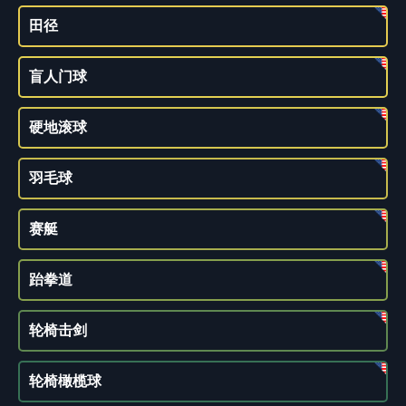
田径
盲人门球
硬地滚球
羽毛球
赛艇
跆拳道
轮椅击剑
轮椅橄榄球