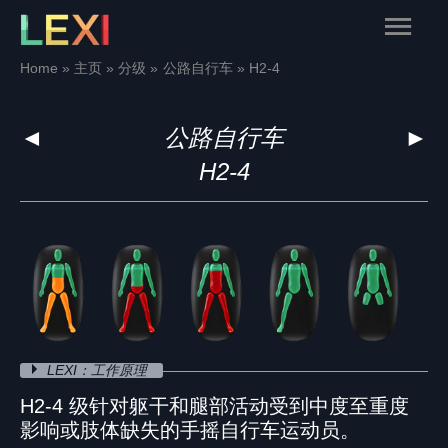
Skip
Main
to
content
Menu
Home
主页
分级
公路自行车
H2-4
◄
公路自行车
►
H2-4
LEXI：工作原理
H2-4 级针对躯干和腿部活动受到中度至重度
影响或肢体缺失的手摇自行车运动员。