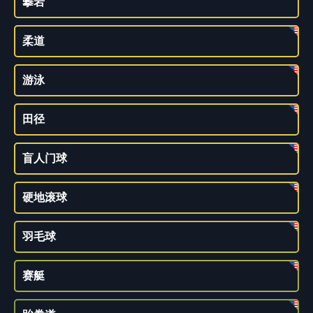
攀岩
柔道
游泳
田径
盲人门球
硬地滚球
羽毛球
赛艇