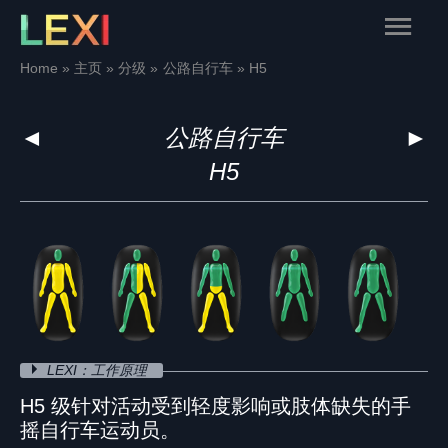
Skip
Main
to
content
Menu
Home
主页
分级
公路自行车
H5
◄
公路自行车
►
H5
LEXI：工作原理
H5 级针对活动受到轻度影响或肢体缺失的手
摇自行车运动员。