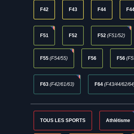
F42
F43
F44
F4
F51
F52
F52
(F51/52)
F55
(F54/55)
F56
F56
(F5
F63
(F42/61/63)
F64
(F43/44/62/64
TOUS LES SPORTS
Athlétisme