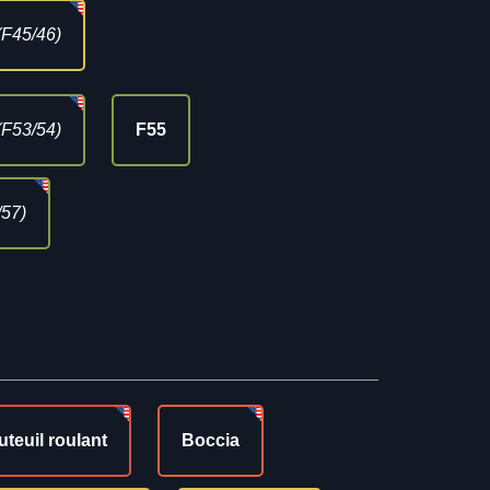
(F45/46)
(F53/54)
F55
/57)
uteuil roulant
Boccia