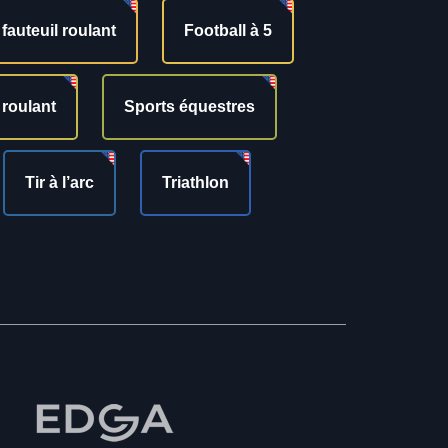
fauteuil roulant
Football à 5
 roulant
Sports équestres
Tir à l’arc
Triathlon