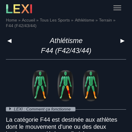
Skip
Main
to
content
Menu
Home
Accueil
Tous Les Sports
Athlétisme
Terrain
F44 (F42/43/44)
◄
Athlétisme
►
F44 (F42/43/44)
LEXI : Comment ça fonctionne
La catégorie F44 est destinée aux athlètes
dont le mouvement d'une ou des deux