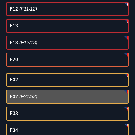
F12
(F11/12)
F13
F13
(F12/13)
F20
F32
F32
(F31/32)
F33
F34