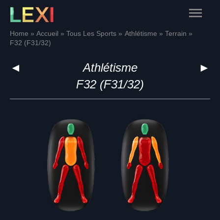
Skip
Main
to
content
Menu
Home
Accueil
Tous Les Sports
Athlétisme
Terrain
F32 (F31/32)
◄
Athlétisme
►
F32 (F31/32)