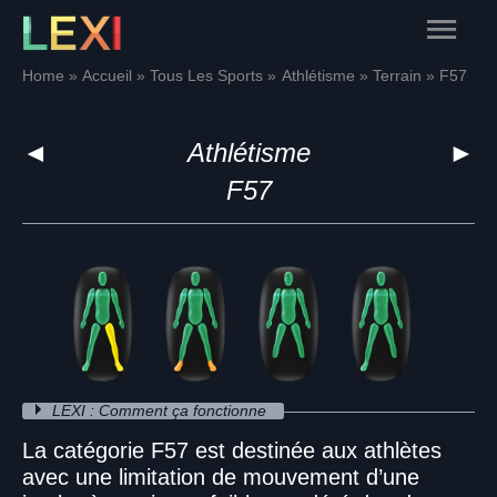
Skip
Main
to
content
Menu
Home
Accueil
Tous Les Sports
Athlétisme
Terrain
F57
◄
Athlétisme
►
F57
LEXI : Comment ça fonctionne
La catégorie F57 est destinée aux athlètes
avec une limitation de mouvement d’une