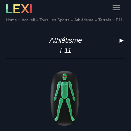
Skip
Main
to
content
Menu
Home
Accueil
Tous Les Sports
Athlétisme
Terrain
F11
Athlétisme
►
F11