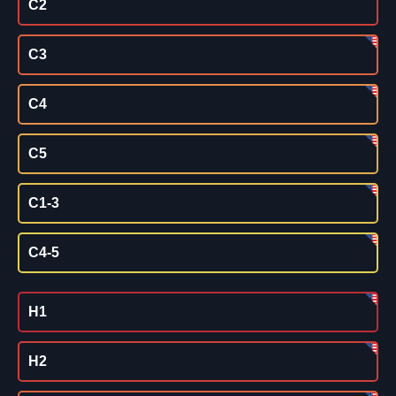
C2
C3
C4
C5
C1-3
C4-5
H1
H2