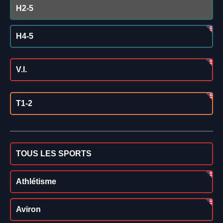
H2-5
H4-5
V.I.
T1-2
TOUS LES SPORTS
Athlétisme
Aviron