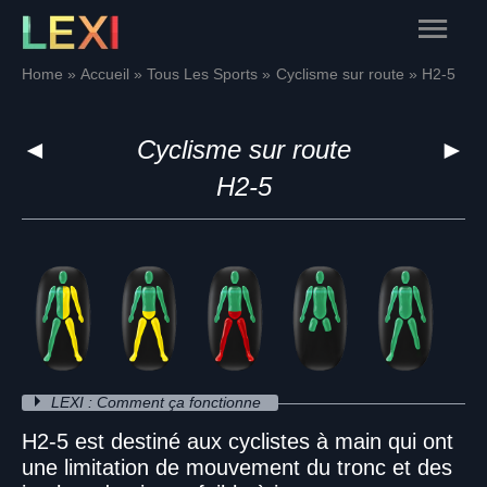
Skip
Main
to
content
Menu
Home
Accueil
Tous Les Sports
Cyclisme sur route
H2-5
◄
Cyclisme sur route
►
H2-5
LEXI : Comment ça fonctionne
H2-5 est destiné aux cyclistes à main qui ont
une limitation de mouvement du tronc et des