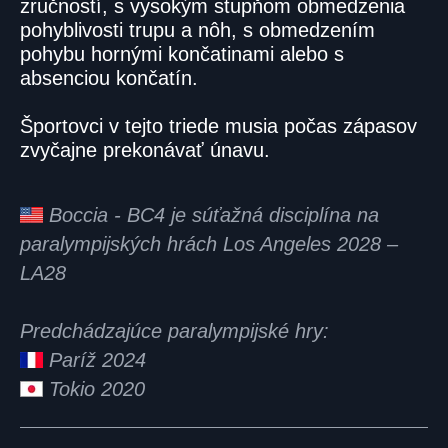
zručností, s vysokým stupňom obmedzenia
pohyblivosti trupu a nôh, s obmedzením
pohybu hornými končatinami alebo s
absenciou končatín.
Športovci v tejto triede musia počas zápasov
zvyčajne prekonávať únavu.
Boccia - BC4 je súťažná disciplína na
paralympijských hrách Los Angeles 2028 –
LA28
Predchádzajúce paralympijské hry:
Paríž 2024
Tokio 2020