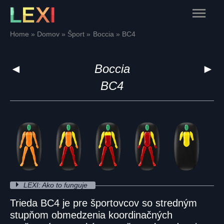
Skip
Main
to
content
Menu
Home
Domov
Šport
Boccia
BC4
◄
Boccia
►
BC4
LEXI: Ako to funguje
Trieda BC4 je pre športovcov so stredným
stupňom obmedzenia koordinačných