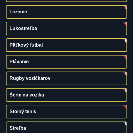
Lezenie
Lukostreľba
Päťkový futbal
Plávanie
Rugby vozíčkarov
Šerm na vozíku
Stolný tenis
Streľba