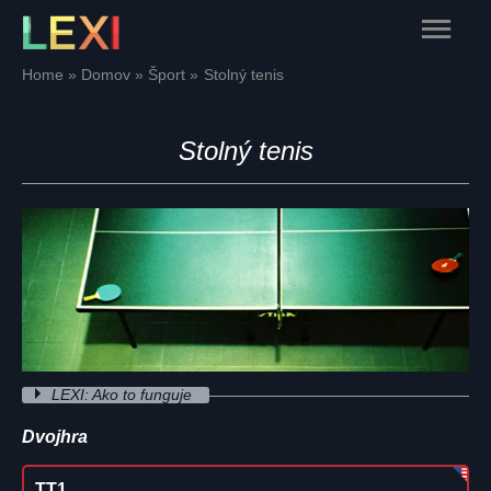
Skip
Main
to
content
Menu
Home
Domov
Šport
Stolný tenis
Stolný tenis
LEXI: Ako to funguje
Dvojhra
TT1