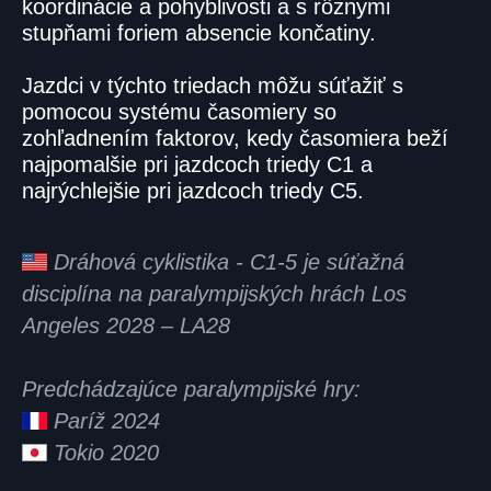
koordinácie a pohyblivosti a s rôznymi
stupňami foriem absencie končatiny.
Jazdci v týchto triedach môžu súťažiť s
pomocou systému časomiery so
zohľadnením faktorov, kedy časomiera beží
najpomalšie pri jazdcoch triedy C1 a
najrýchlejšie pri jazdcoch triedy C5.
Dráhová cyklistika - C1-5 je súťažná
disciplína na paralympijských hrách Los
Angeles 2028 – LA28
Predchádzajúce paralympijské hry:
Paríž 2024
Tokio 2020