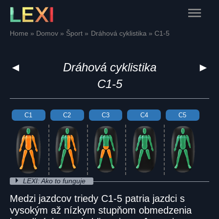
Skip
Main
to
content
Menu
Home
Domov
Šport
Dráhová cyklistika
C1-5
◄
Dráhová cyklistika
►
C1-5
C1
C2
C3
C4
C5
LEXI: Ako to funguje
Medzi jazdcov triedy C1-5 patria jazdci s
vysokým až nízkym stupňom obmedzenia