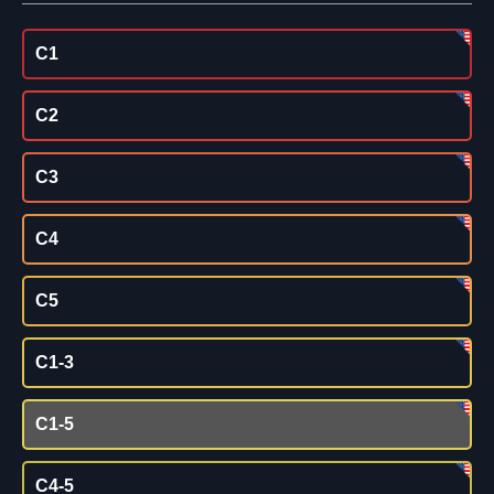
C1
C2
C3
C4
C5
C1-3
C1-5
C4-5