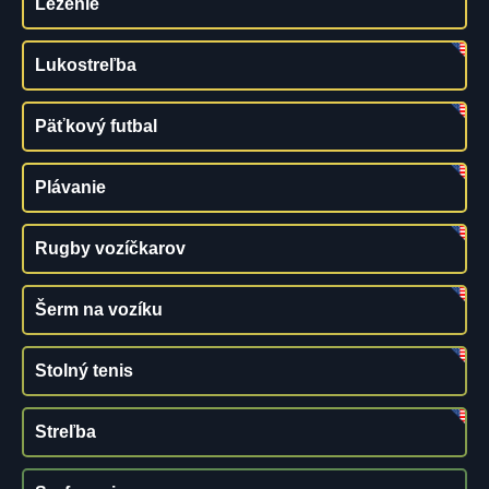
Lezenie
Lukostreľba
Päťkový futbal
Plávanie
Rugby vozíčkarov
Šerm na vozíku
Stolný tenis
Streľba