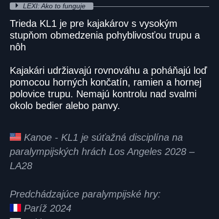
LEXI: Ako to funguje
Trieda KL1 je pre kajakárov s vysokým
stupňom obmedzenia pohyblivosťou trupu a
nôh
Kajakári udržiavajú rovnováhu a poháňajú loď
pomocou horných končatín, ramien a hornej
polovice trupu. Nemajú kontrolu nad svalmi
okolo bedier alebo panvy.
Kanoe - KL1 je súťažná disciplína na
paralympijských hrách Los Angeles 2028 –
LA28
Predchádzajúce paralympijské hry:
Paríž 2024