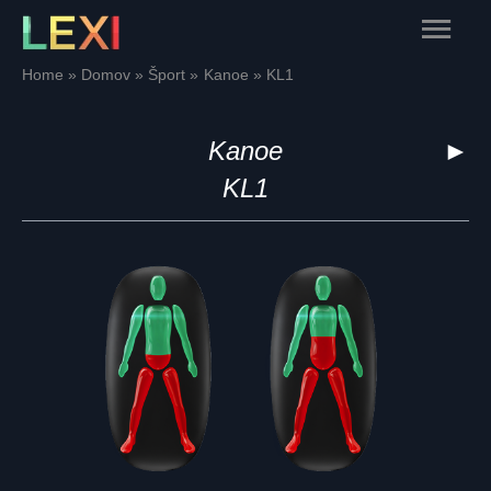
Skip
Main
to
content
Menu
Home
Domov
Šport
Kanoe
KL1
Kanoe
►
KL1