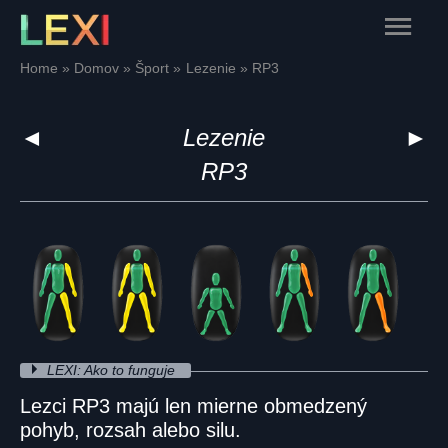
Skip
Main
to
content
Menu
Home
Domov
Šport
Lezenie
RP3
◄
Lezenie
►
RP3
LEXI: Ako to funguje
Lezci RP3 majú len mierne obmedzený
pohyb, rozsah alebo silu.