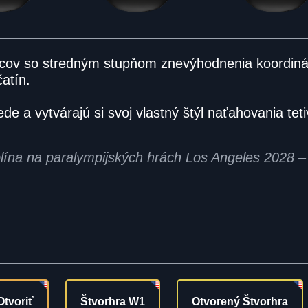
elcov so stredným stupňom znevýhodnenia koordin
atín.
sede a vytvárajú si svoj vlastný štýl naťahovania teti
plína na paralympijských hrách Los Angeles 2028 
Otvoriť
Štvorhra W1
Otvorený Štvorhra