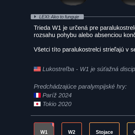
LEXI: Ako to funguje
Trieda W1 je určená pre paralukostr
rozsahu pohybu alebo absenciou konč
Všetci títo paralukostrelci strieľajú v 
Lukostreľba - W1 je súťažná disci
Predchádzajúce paralympijské hry:
Paríž 2024
Tokio 2020
W1
W2
Stojace