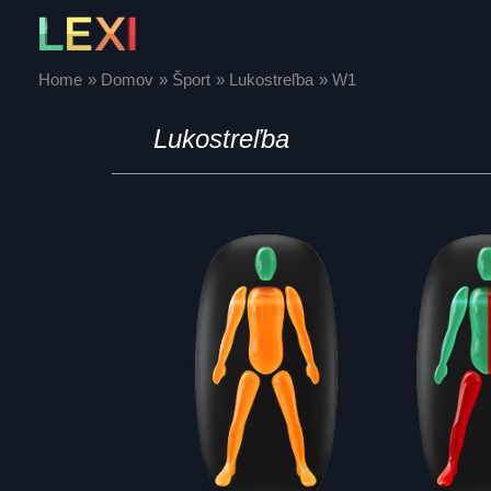
Skip
to
content
Home
Domov
Šport
Lukostreľba
W1
Lukostreľba