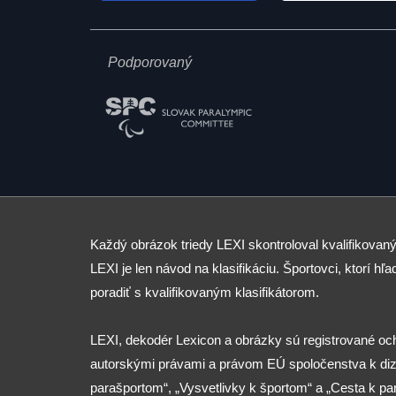
Podporovaný
Každý obrázok triedy LEXI skontroloval kvalifikovaný
LEXI je len návod na klasifikáciu. Športovci, ktorí hľad
poradiť s kvalifikovaným klasifikátorom.
LEXI, dekodér Lexicon a obrázky sú registrované o
autorskými právami a právom EÚ spoločenstva k diza
parašportom“, „Vysvetlivky k športom“ a „Cesta k p