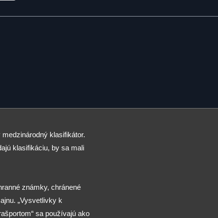
 medzinárodný klasifikátor.
ajú klasifikáciu, by sa mali
chranné známky, chránené
jnu. „Vysvetlivky k
arašportom“ sa používajú ako