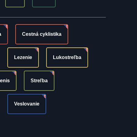
a
Cestná cyklistika
Lezenie
Lukostreľba
tenis
Streľba
Veslovanie