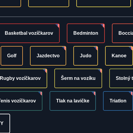
Basketbal vozíčkarov
Bedminton
Bocci
Golf
Jazdectvo
Judo
Kanoe
Rugby vozíčkarov
Šerm na vozíku
Stolný 
Tenis vozíčkarov
Tlak na lavičke
Triatlon
TY