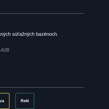
rušných súťažných bazénoch.
 LA28
dza
Relé