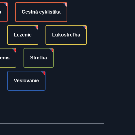
a
Cestná cyklistika
Lezenie
Lukostreľba
tenis
Streľba
Veslovanie