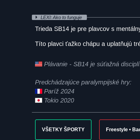
LEXI: Ako to funguje
Trieda SB14 je pre plavcov s mentá
Títo plavci ťažko chápu a uplatňujú t
Plávanie - SB14 je súťažná discip
Predchádzajúce paralympijské hry:
Paríž 2024
Tokio 2020
VŠETKY ŠPORTY
Freestyle • Ba