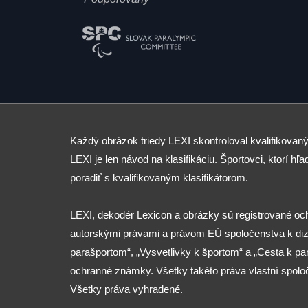
Každý obrázok triedy LEXI skontroloval kvalifikovaný
LEXI je len návod na klasifikáciu. Športovci, ktorí hľad
poradiť s kvalifikovaným klasifikátorom.
LEXI, dekodér Lexicon a obrázky sú registrované o
autorskými právami a právom EÚ spoločenstva k diza
parašportom“, „Vysvetlivky k športom“ a „Cesta k p
ochranné známky. Všetky takéto práva vlastní spolo
Všetky práva vyhradené.