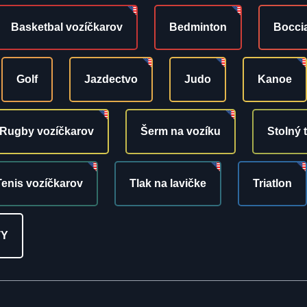
Basketbal vozíčkarov
Bedminton
Bocci
Golf
Jazdectvo
Judo
Kanoe
Rugby vozíčkarov
Šerm na vozíku
Stolný 
Tenis vozíčkarov
Tlak na lavičke
Triatlon
TY