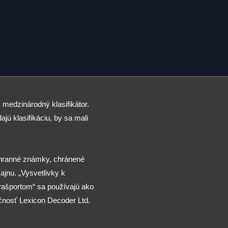
 medzinárodný klasifikátor.
ajú klasifikáciu, by sa mali
chranné známky, chránené
jnu. „Vysvetlivky k
arašportom“ sa používajú ako
čnosť Lexicon Decoder Ltd.