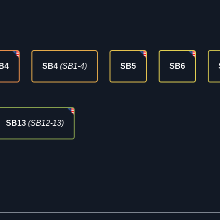
B4
SB4
(SB1-4)
SB5
SB6
SB13
(SB12-13)