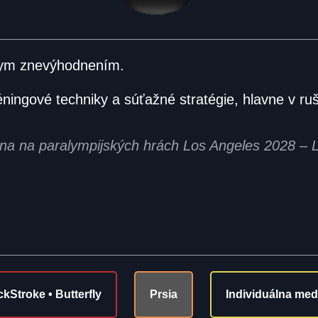
lnym znevýhodnením.
réningové techniky a súťažné stratégie, hlavne v 
lína na paralympijských hrách Los Angeles 2028 –
ckStroke • Butterfly
Prsia
Individuálna me