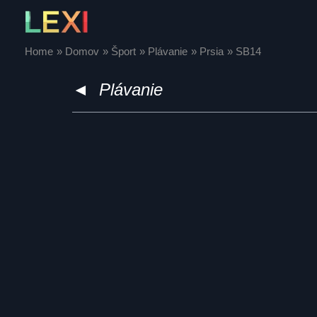
Skip
to
content
Home
Domov
Šport
Plávanie
Prsia
SB14
◄
Plávanie