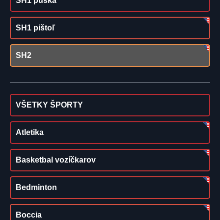
SH1 puška
SH1 pištoľ
SH2
VŠETKY ŠPORTY
Atletika
Basketbal vozíčkarov
Bedminton
Boccia