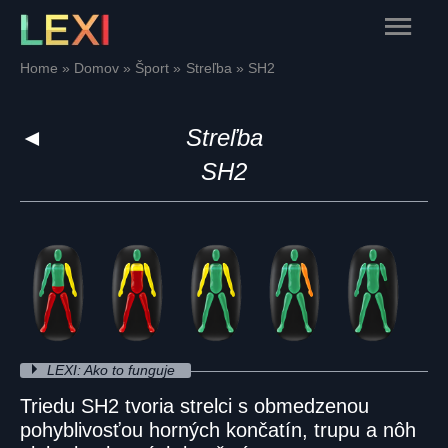
Skip
Main
to
content
Menu
Home
Domov
Šport
Streľba
SH2
◄
Streľba
SH2
LEXI: Ako to funguje
Triedu SH2 tvoria strelci s obmedzenou
pohyblivosťou horných končatín, trupu a nôh