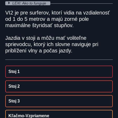
LEXI: Ako to funguje
VI2 je pre surferov, ktorí vidia na vzdialenosť
od 1 do 5 metrov a majú zorné pole
maximálne štyridsať stupňov.
Jazdia v stoji a môžu mať voliteľne
sprievodcu, ktorý ich slovne naviguje pri
priblížení vlny a počas jazdy.
Stoj 1
Stoj 2
Stoj 3
Kľačmo-Vzpriamene