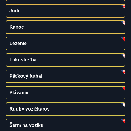
Judo
Kanoe
Lezenie
Lukostreľba
Päťkový futbal
Plávanie
Rugby vozíčkarov
Šerm na vozíku