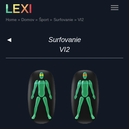
Skip
Main
to
content
Menu
Home
Domov
Šport
Surfovanie
VI2
◄
Surfovanie
VI2