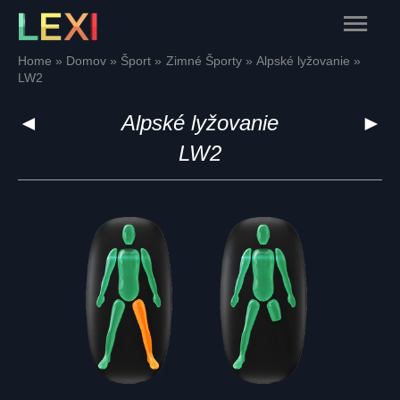
Skip
Main
to
content
Menu
Home
Domov
Šport
Zimné Športy
Alpské lyžovanie
LW2
◄
Alpské lyžovanie
►
LW2