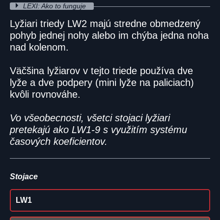
LEXI: Ako to funguje
Lyžiari triedy LW2 majú stredne obmedzený
pohyb jednej nohy alebo im chýba jedna noha
nad kolenom.
Väčšina lyžiarov v tejto triede používa dve
lyže a dve podpery (mini lyže na paliciach)
kvôli rovnováhe.
Vo všeobecnosti, všetci stojaci lyžiari
pretekajú ako LW1-9 s využitím systému
časových koeficientov.
Stojace
LW1