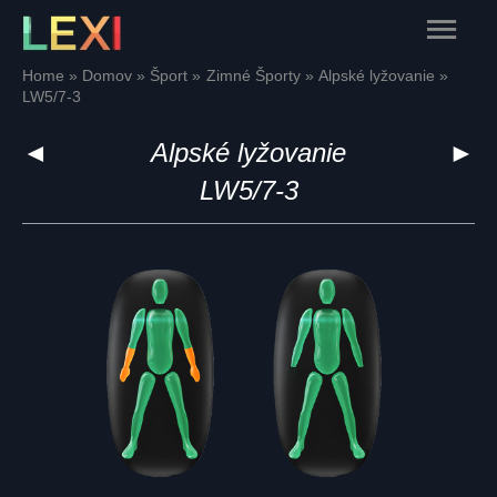
Skip
Main
to
content
Menu
Home
Domov
Šport
Zimné Športy
Alpské lyžovanie
LW5/7-3
◄
Alpské lyžovanie
►
LW5/7-3