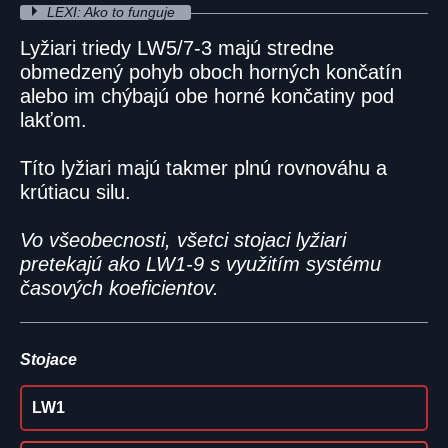
LEXI: Ako to funguje
Lyžiari triedy LW5/7-3 majú stredne
obmedzený pohyb oboch horných končatín
alebo im chýbajú obe horné končatiny pod
lakťom.
Títo lyžiari majú takmer plnú rovnováhu a
krútiacu silu.
Vo všeobecnosti, všetci stojaci lyžiari
pretekajú ako LW1-9 s využitím systému
časových koeficientov.
Stojace
LW1