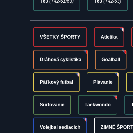
T63
(T42/61/63)
T63
(T42/63)
VŠETKY ŠPORTY
Atletika
Dráhová cyklistika
Goalball
Päťkový futbal
Plávanie
Surfovanie
Taekwondo
Volejbal sediacich
ZIMNÉ ŠPOR