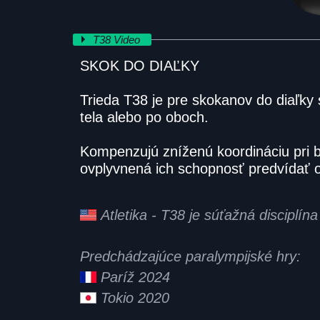
T38 Video
SKOK DO DIAĽKY
Trieda T38 je pre skokanov do diaľky
tela alebo po oboch.
Kompenzujú zníženú koordináciu pri 
ovplyvnená ich schopnosť predvídať 
Atletika - T38 je súťažná disciplí
Predchádzajúce paralympijské hry:
Paríž 2024
Tokio 2020