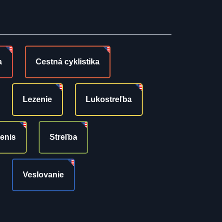
a
Cestná cyklistika
Lezenie
Lukostreľba
tenis
Streľba
Veslovanie