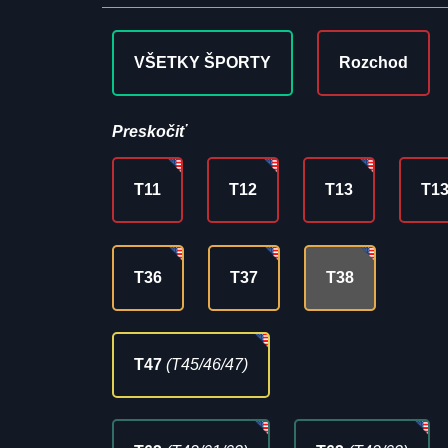
VŠETKY ŠPORTY
Rozchod
Preskočiť
T11
T12
T13
T1
T36
T37
T38
T47
(T45/46/47)