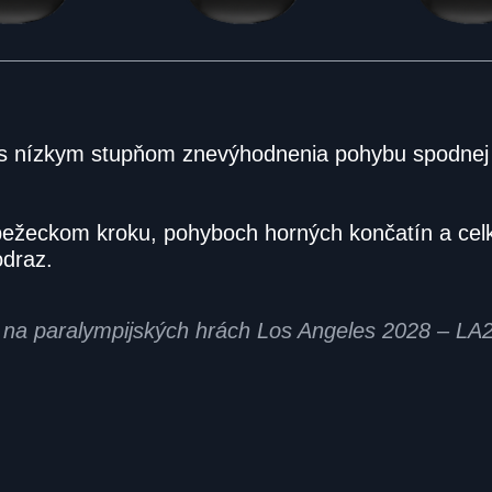
 s nízkym stupňom znevýhodnenia pohybu spodnej č
bežeckom kroku, pohyboch horných končatín a celk
odraz.
na na paralympijských hrách Los Angeles 2028 – LA