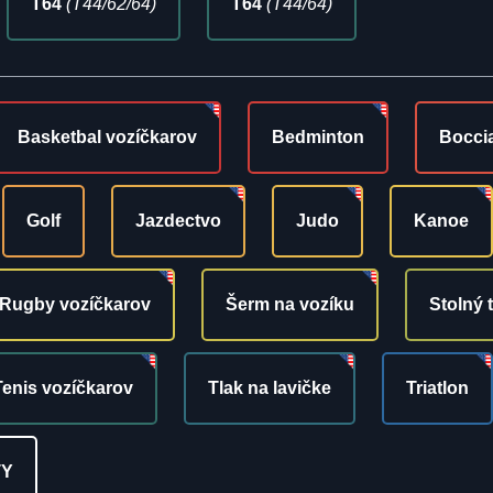
T64
(T44/62/64)
T64
(T44/64)
Basketbal vozíčkarov
Bedminton
Bocci
Golf
Jazdectvo
Judo
Kanoe
Rugby vozíčkarov
Šerm na vozíku
Stolný 
Tenis vozíčkarov
Tlak na lavičke
Triatlon
TY