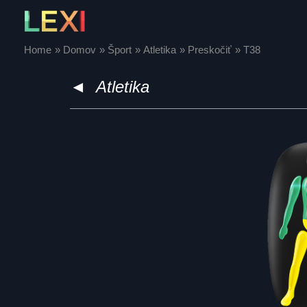
Skip
to
content
Home
Domov
Šport
Atletika
Preskočiť
T38
◄
Atletika