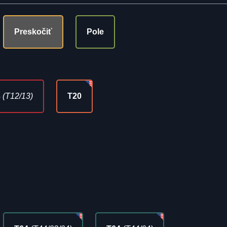
Preskočiť
Pole
3
(T12/13)
T20