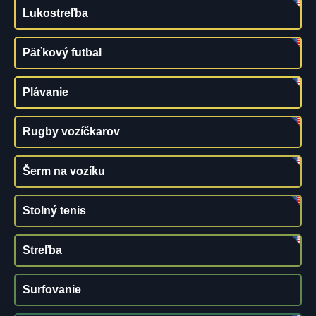
Lukostreľba
Päťkový futbal
Plávanie
Rugby vozíčkarov
Šerm na vozíku
Stolný tenis
Streľba
Surfovanie