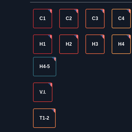
C1
C2
C3
C4
H1
H2
H3
H4
H4-5
V.I.
T1-2