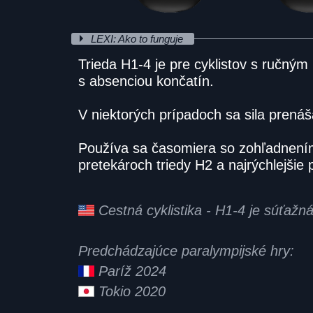
LEXI: Ako to funguje
Trieda H1-4 je pre cyklistov s ručn
s absenciou končatín.
V niektorých prípadoch sa sila prenáš
Používa sa časomiera so zohľadnením f
pretekároch triedy H2 a najrýchlejšie 
Cestná cyklistika - H1-4 je súťažn
Predchádzajúce paralympijské hry:
Paríž 2024
Tokio 2020