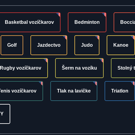
Basketbal vozíčkarov
Bedminton
Bocci
Golf
Jazdectvo
Judo
Kanoe
Rugby vozíčkarov
Šerm na vozíku
Stolný 
Tenis vozíčkarov
Tlak na lavičke
Triatlon
TY