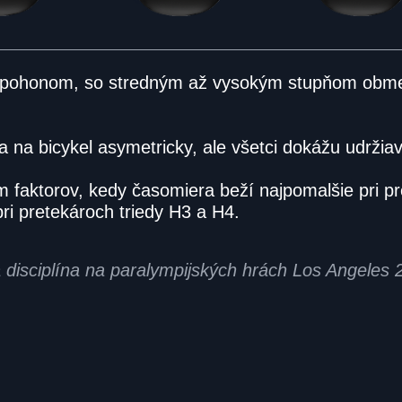
ým pohonom, so stredným až vysokým stupňom obmed
a na bicykel asymetricky, ale všetci dokážu udržia
aktorov, kedy časomiera beží najpomalšie pri pret
pri pretekároch triedy H3 a H4.
á disciplína na paralympijských hrách Los Angeles