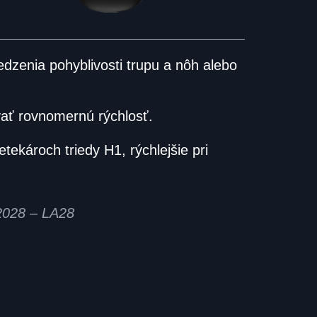
zenia pohyblivosti trupu a nôh alebo
vať rovnomernú rýchlosť.
ekároch triedy H1, rýchlejšie pri
 2028 – LA28