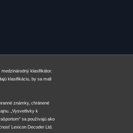
 medzinárodný klasifikátor.
ajú klasifikáciu, by sa mali
chranné známky, chránené
jnu. „Vysvetlivky k
arašportom“ sa používajú ako
čnosť Lexicon Decoder Ltd.