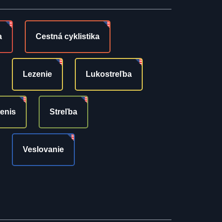
a
Cestná cyklistika
Lezenie
Lukostreľba
tenis
Streľba
Veslovanie