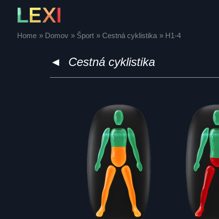
Skip
to
content
Home
Domov
Šport
Cestná cyklistika
H1-4
◄
Cestná cyklistika