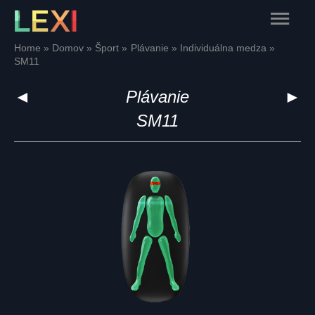
Skip
Main
to
content
Menu
Home
Domov
Šport
Plávanie
Individuálna medza
SM11
◄
Plávanie
►
SM11