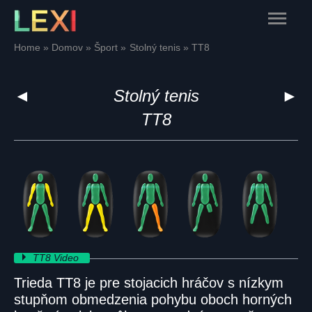
Skip
Main
to
content
Menu
Home
Domov
Šport
Stolný tenis
TT8
◄
Stolný tenis
►
TT8
TT8 Video
Trieda TT8 je pre stojacich hráčov s nízkym
stupňom obmedzenia pohybu oboch horných