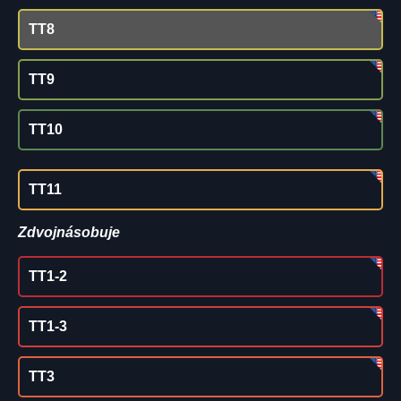
TT8
TT9
TT10
TT11
Zdvojnásobuje
TT1-2
TT1-3
TT3