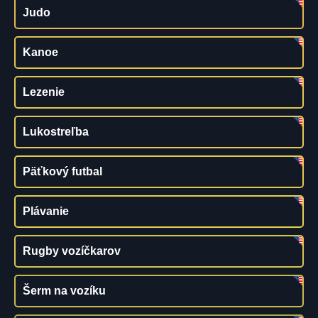
Judo
Kanoe
Lezenie
Lukostreľba
Päťkový futbal
Plávanie
Rugby vozíčkarov
Šerm na vozíku