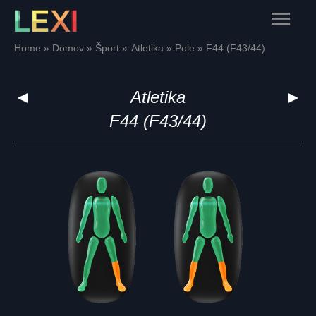
Skip
Main
to
content
Menu
Home
Domov
Šport
Atletika
Pole
F44 (F43/44)
◄
Atletika
►
F44 (F43/44)