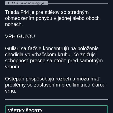
LEXI: Ako to funguje
Trieda F44 je pre atlétov so stredným
obmedzením pohybu v jednej alebo oboch
nohách.
VRH GUĽOU
Guliari sa ťažšie koncentrujú na položenie
chodidla vo vrhačskom kruhu, čo znižuje
schopnosť presne sa otočiť pred samotným
vrhom.
Oštepári prispôsobujú rozbeh a môžu mať
problémy so zastavením pred limitnou čiarou
vrhu.
VŠETKY ŠPORTY