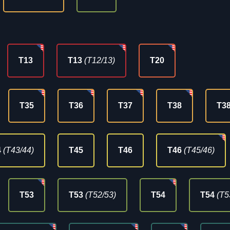
T13
T13
(T12/13)
T20
T35
T36
T37
T38
T3
4
(T43/44)
T45
T46
T46
(T45/46)
T53
T53
(T52/53)
T54
T54
(T5