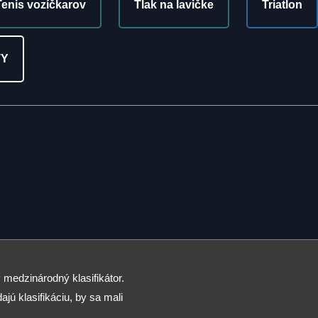
Tenis vozíčkarov
Tlak na lavičke
Triatlon
TY
 medzinárodný klasifikátor.
ajú klasifikáciu, by sa mali