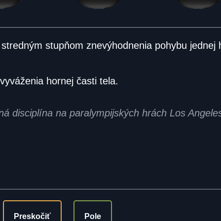
ž stredným stupňom znevýhodnenia pohybu jednej h
vyváženia hornej časti tela.
žná disciplína na paralympijských hrách Los Angel
Preskočiť
Pole