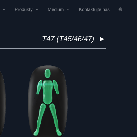
Produkty
Médium
Kontaktujte nás
🌐
T47 (T45/46/47)
►