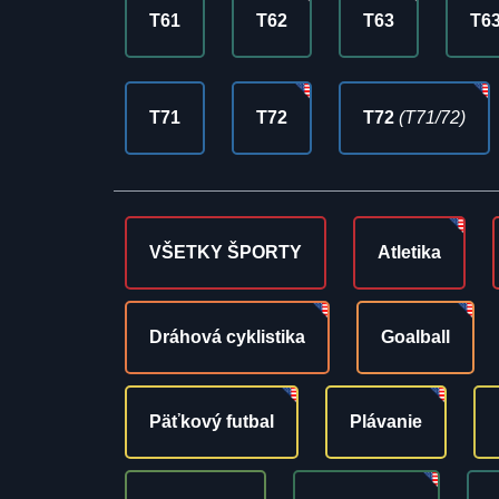
T61
T62
T63
T6
T71
T72
T72
(T71/72)
VŠETKY ŠPORTY
Atletika
Dráhová cyklistika
Goalball
Päťkový futbal
Plávanie