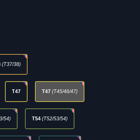
8
(T37/38)
T47
T47
(T45/46/47)
3/54)
T54
(T52/53/54)