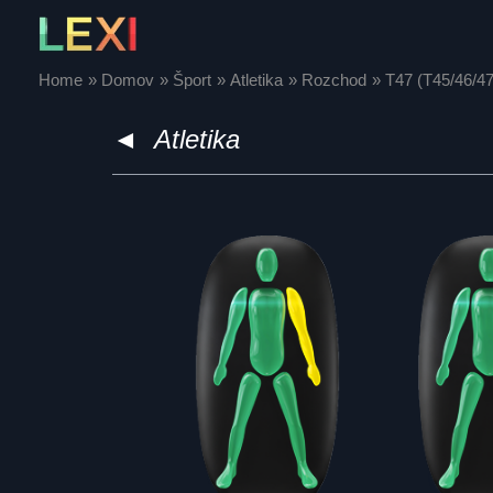
Skip
to
content
Home
Domov
Šport
Atletika
Rozchod
T47 (T45/46/47
◄
Atletika