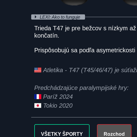
LEXI: Ako to funguje
Trieda T47 je pre bežcov s nízkym a
končatín.
Prispôsobujú sa podľa asymetrickosti 
Atletika - T47 (T45/46/47) je súťa
Predchádzajúce paralympijské hry:
Paríž 2024
Tokio 2020
VŠETKY ŠPORTY
Rozchod