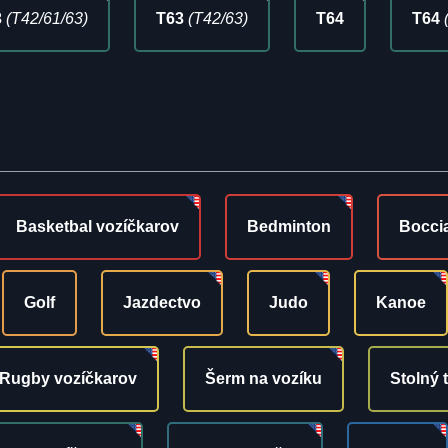
3
(T42/61/63)
T63
(T42/63)
T64
T64
Basketbal vozíčkarov
Bedminton
Bocci
Golf
Jazdectvo
Judo
Kanoe
Rugby vozíčkarov
Šerm na vozíku
Stolný 