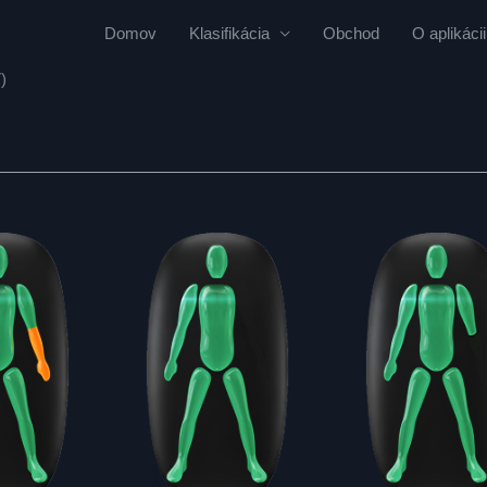
Domov
Klasifikácia
Obchod
O aplikácii
)