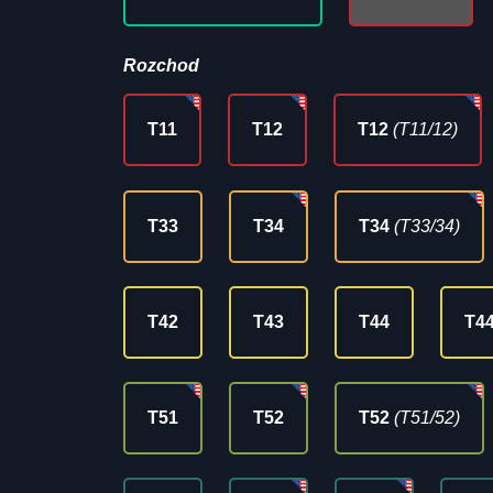
Rozchod
T11
T12
T12
(T11/12)
T33
T34
T34
(T33/34)
T42
T43
T44
T4
T51
T52
T52
(T51/52)